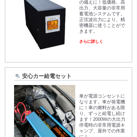
の備えに！低価格、高
出力、大容量の非常用
蓄電池システムです。
正弦波出力により、精
密機器に使うことがで
きます。
さらに詳しく
安心カー給電セット
車が電源コンセントに
なります。車が発電機
に！車の燃料がある限
り、ずっと給電し続け
ます！2000Wの大出力
停電時の非常用電源キ
ャンプ、屋外での作業
に！